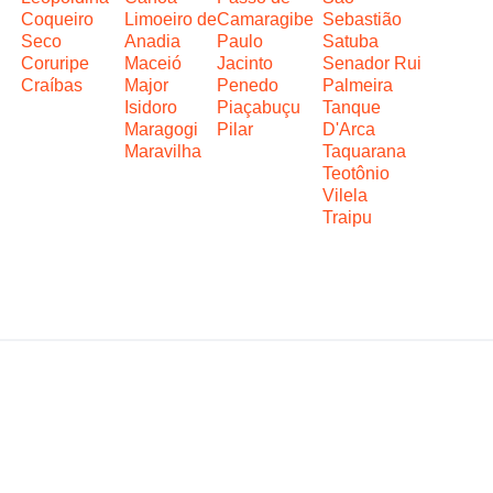
Coqueiro
Limoeiro de
Camaragibe
Sebastião
Seco
Anadia
Paulo
Satuba
Coruripe
Maceió
Jacinto
Senador Rui
Craíbas
Major
Penedo
Palmeira
Isidoro
Piaçabuçu
Tanque
Maragogi
Pilar
D'Arca
Maravilha
Taquarana
Teotônio
Vilela
Traipu