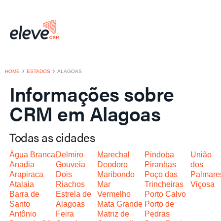
HOME
ESTADOS
ALAGOAS
Informações sobre
CRM em Alagoas
Todas as cidades
Água Branca
Delmiro
Marechal
Pindoba
União
Anadia
Gouveia
Deodoro
Piranhas
dos
Arapiraca
Dois
Maribondo
Poço das
Palmare
Atalaia
Riachos
Mar
Trincheiras
Viçosa
Barra de
Estrela de
Vermelho
Porto Calvo
Santo
Alagoas
Mata Grande
Porto de
Antônio
Feira
Matriz de
Pedras