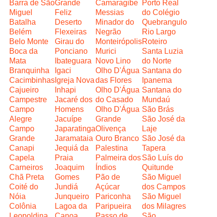
Barra de São
Grande
Camaragibe
Porto Real
Miguel
Feliz
Messias
do Colégio
Batalha
Deserto
Minador do
Quebrangulo
Belém
Flexeiras
Negrão
Rio Largo
Belo Monte
Girau do
Monteirópolis
Roteiro
Boca da
Ponciano
Murici
Santa Luzia
Mata
Ibateguara
Novo Lino
do Norte
Branquinha
Igaci
Olho D'Água
Santana do
Cacimbinhas
Igreja Nova
das Flores
Ipanema
Cajueiro
Inhapi
Olho D'Água
Santana do
Campestre
Jacaré dos
do Casado
Mundaú
Campo
Homens
Olho D'Água
São Brás
Alegre
Jacuípe
Grande
São José da
Campo
Japaratinga
Olivença
Laje
Grande
Jaramataia
Ouro Branco
São José da
Canapi
Jequiá da
Palestina
Tapera
Capela
Praia
Palmeira dos
São Luís do
Carneiros
Joaquim
Índios
Quitunde
Chã Preta
Gomes
Pão de
São Miguel
Coité do
Jundiá
Açúcar
dos Campos
Nóia
Junqueiro
Pariconha
São Miguel
Colônia
Lagoa da
Paripueira
dos Milagres
Leopoldina
Canoa
Passo de
São