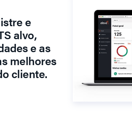
stre e
S alvo,
dades e as
as melhores
o cliente.