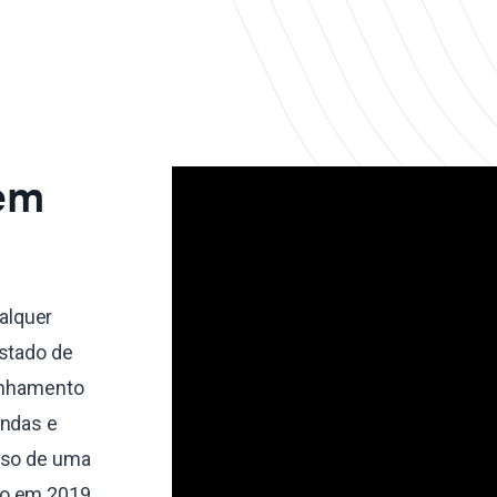
 em
alquer
estado de
linhamento
endas e
sso de uma
do em 2019,