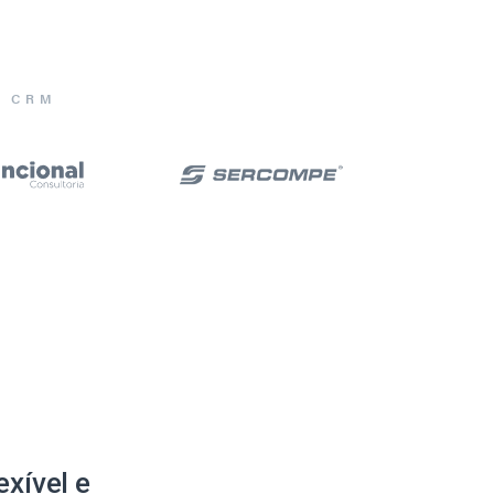
E CRM
xível e