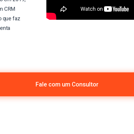
um CRM
o que faz
menta
Fale com um Consultor