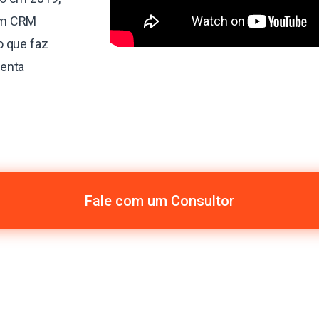
um CRM
o que faz
menta
Fale com um Consultor