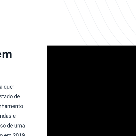
 em
alquer
estado de
linhamento
endas e
sso de uma
do em 2019,