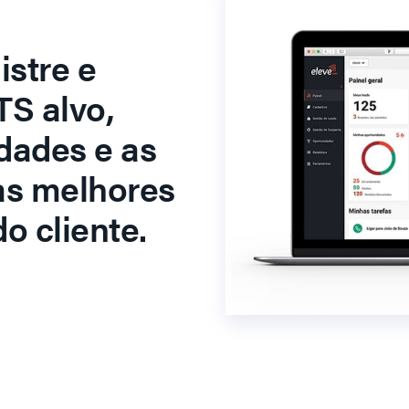
stre e
S alvo,
dades e as
as melhores
o cliente.