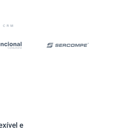
E CRM
xível e